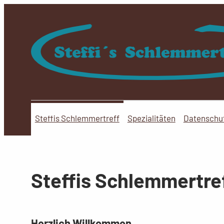
Zum
Inhalt
springen
Steffis Schlemmertreff
Spezialitäten
Datenschu
Steffis Schlemmertre
Herzlich Willkommen