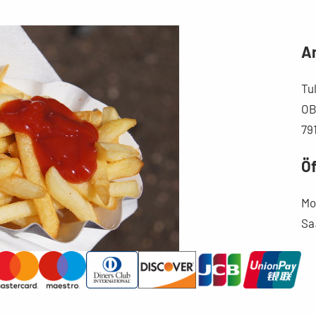
An
Tul
OB
79
Ö
Mo.
Sa